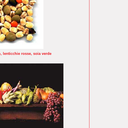
, lenticchie rosse, soia verde