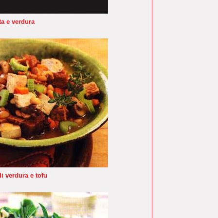
ta e verdura
di verdura e tofu