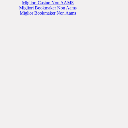
Migliori Casino Non AAMS
Migliori Bookmaker Non Aams
Miglior Bookmaker Non Aams