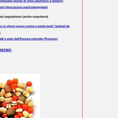
etariana (punto di vista salutistico e medico)
ivi (descrizione particolareggiata)
 sul vegetarismo (molto esauriente)
 in vigore nuove norme a tutela degli "animali da
)
alli e asini dall'Europa orientale (Proequo)
ANISMO