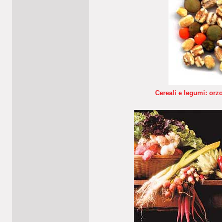
Cereali e legumi: orzo