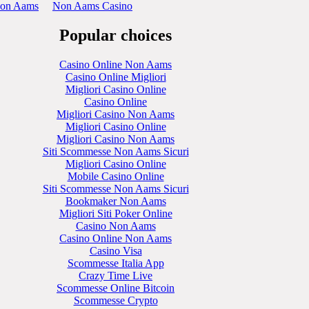
Non Aams
Non Aams Casino
Popular choices
Casino Online Non Aams
Casino Online Migliori
Migliori Casino Online
Casino Online
Migliori Casino Non Aams
Migliori Casino Online
Migliori Casino Non Aams
Siti Scommesse Non Aams Sicuri
Migliori Casino Online
Mobile Casino Online
Siti Scommesse Non Aams Sicuri
Bookmaker Non Aams
Migliori Siti Poker Online
Casino Non Aams
Casino Online Non Aams
Casino Visa
Scommesse Italia App
Crazy Time Live
Scommesse Online Bitcoin
Scommesse Crypto