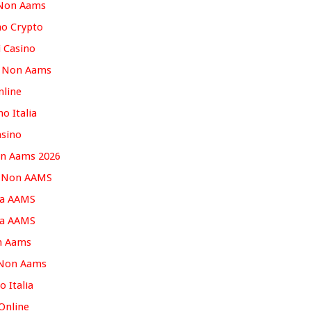
 Non Aams
no Crypto
i Casino
o Non Aams
nline
no Italia
asino
on Aams 2026
o Non AAMS
za AAMS
za AAMS
n Aams
 Non Aams
o Italia
 Online