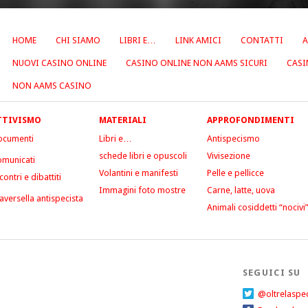
HOME
CHI SIAMO
LIBRI E…
LINK AMICI
CONTATTI
A
NUOVI CASINO ONLINE
CASINO ONLINE NON AAMS SICURI
CASI
NON AAMS CASINO
TTIVISMO
MATERIALI
APPROFONDIMENTI
ocumenti
Libri e…
Antispecismo
schede libri e opuscoli
Vivisezione
municati
Volantini e manifesti
Pelle e pellicce
contri e dibattiti
Immagini foto mostre
Carne, latte, uova
aversella antispecista
Animali cosiddetti “nocivi
SEGUICI SU
@oltrelaspe