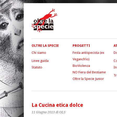
OLTRE LA SPECIE
PROGETTI
A
Chi siamo
Festa antispecista (ex
D
Veganch’io)
Linee guida
Co
BioViolenza
Statuto
In
NO Fiera del Bestiame
Tr
Oltre la Specie Junior
La Cucina etica dolce
11 Giugno 2013
di OLS