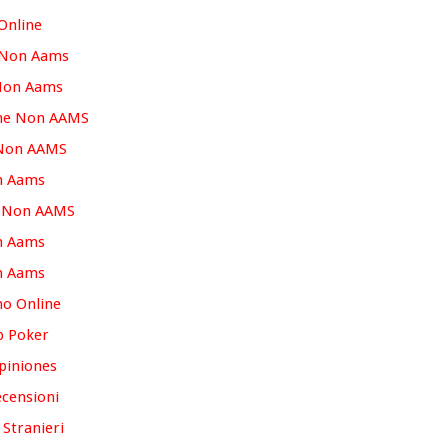
 Online
 Non Aams
 Non Aams
ine Non AAMS
 Non AAMS
n Aams
o Non AAMS
n Aams
n Aams
no Online
p Poker
piniones
censioni
 Stranieri