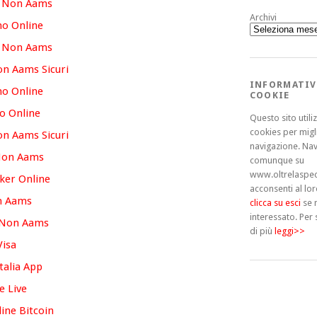
o Non Aams
Archivi
no Online
o Non Aams
n Aams Sicuri
INFORMATIV
no Online
COOKIE
o Online
Questo sito utiliz
cookies per migl
n Aams Sicuri
navigazione. Na
Non Aams
comunque su
www.oltrelaspec
oker Online
acconsenti al lor
n Aams
clicca su esci
se 
interessato.
Per 
 Non Aams
di più
leggi>>
Visa
alia App
e Live
ne Bitcoin