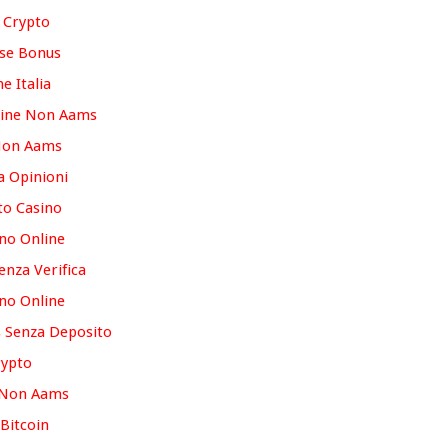
 Crypto
se Bonus
e Italia
line Non Aams
Non Aams
 Opinioni
to Casino
ino Online
enza Verifica
ino Online
 Senza Deposito
rypto
 Non Aams
Bitcoin