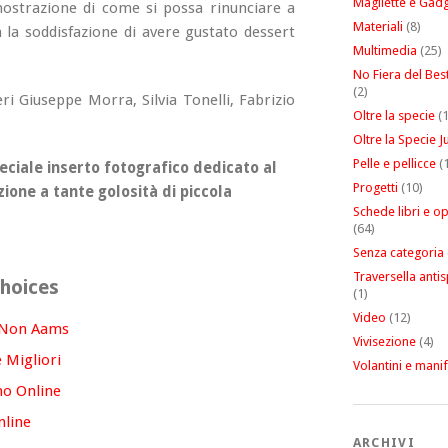
Magliette e Gad
mostrazione di come si possa rinunciare a
Materiali
(8)
 la soddisfazione di avere gustato dessert
Multimedia
(25)
No Fiera del Be
(2)
ri Giuseppe Morra, Silvia Tonelli, Fabrizio
Oltre la specie
(1
Oltre la Specie J
Pelle e pellicce
(1
eciale inserto fotografico dedicato al
Progetti
(10)
ione a tante golosità di piccola
Schede libri e o
(64)
Senza categoria
Traversella antis
hoices
(1)
Video
(12)
 Non Aams
Vivisezione
(4)
 Migliori
Volantini e manif
no Online
nline
ARCHIVI