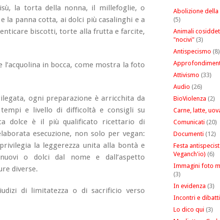
isù, la torta della nonna, il millefoglie, o
Abolizione della
 e la panna cotta, ai dolci più casalinghi e a
(5)
nticare biscotti, torte alla frutta e farcite,
Animali cosiddet
"nocivi"
(3)
Antispecismo
(8)
Approfondiment
e l’acquolina in bocca, come mostra la foto
Attivismo
(33)
Audio
(26)
rilegata, ogni preparazione è arricchita da
BioViolenza
(2)
tempi e livello di difficoltà e consigli su
Carne, latte, uov
a dolce è il più qualificato ricettario di
Comunicati
(20)
 elaborata esecuzione, non solo per vegan:
Documenti
(12)
 privilegia la leggerezza unita alla bontà e
Festa antispecist
Veganch'io)
(6)
nuovi o dolci dal nome e dall’aspetto
Immagini foto m
ure diverse.
(3)
In evidenza
(3)
dizi di limitatezza o di sacrificio verso
Incontri e dibatti
Lo dico qui
(3)