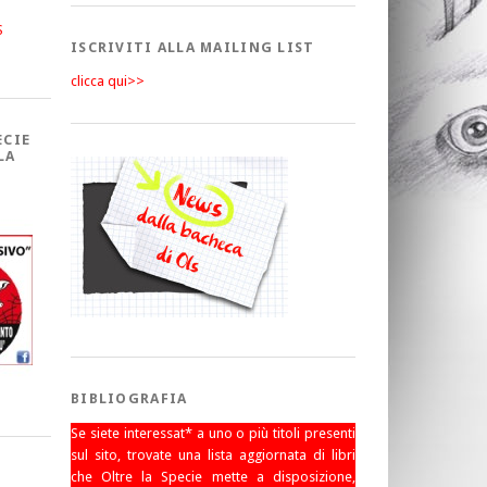
S
ISCRIVITI ALLA MAILING LIST
clicca qui>>
ECIE
LA
BIBLIOGRAFIA
Se siete interessat* a uno o più titoli presenti
sul sito, trovate una lista aggiornata di libri
che Oltre la Specie mette a disposizione,