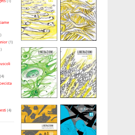
gets
(1)
stiame
)
unior
(1)
)
puscoli
(4)
pecista
esti
(4)