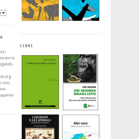
A
LIBRI
za i
iorare la
vigando
ie.org
o uso;
non
saperne