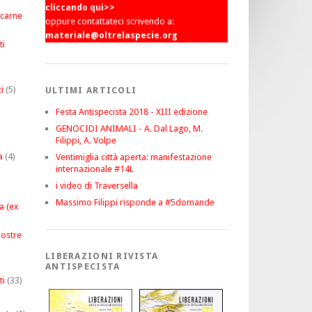
cliccando qui>>
 carne
oppure contattateci scrivendo a:
materiale@oltrelaspecie.org
ti
i
(5)
ULTIMI ARTICOLI
Festa Antispecista 2018 - XIII edizione
GENOCIDI ANIMALI - A. Dal Lago, M.
Filippi, A. Volpe
a
(4)
Ventimiglia città aperta: manifestazione
internazionale #14L
i video di Traversella
Massimo Filippi risponde a #5domande
a (ex
ostre
LIBERAZIONI RIVISTA
ANTISPECISTA
ti
(33)