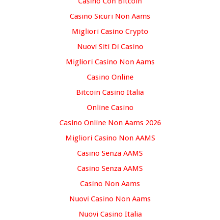
Casino Con Bitcoin
Casino Sicuri Non Aams
Migliori Casino Crypto
Nuovi Siti Di Casino
Migliori Casino Non Aams
Casino Online
Bitcoin Casino Italia
Online Casino
Casino Online Non Aams 2026
Migliori Casino Non AAMS
Casino Senza AAMS
Casino Senza AAMS
Casino Non Aams
Nuovi Casino Non Aams
Nuovi Casino Italia