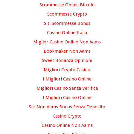
Scommesse Online Bitcoin
Scommesse Crypto
Siti Scommesse Bonus
Casino Online Italia
Miglior Casino Online Non Aams
Bookmaker Non Aams
Sweet Bonanza Opinioni
Migliori Crypto Casino
I Migliori Casino Online
Migliori Casino Senza Verifica
I Migliori Casino Online
Siti Non Aams Bonus Senza Deposito
Casino Crypto
Casino Online Non Aams