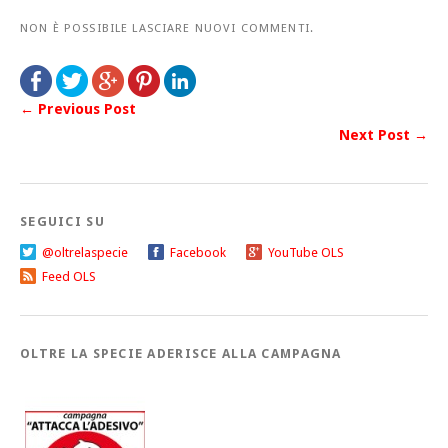
NON È POSSIBILE LASCIARE NUOVI COMMENTI.
← Previous Post
Next Post →
SEGUICI SU
@oltrelaspecie
Facebook
YouTube OLS
Feed OLS
OLTRE LA SPECIE ADERISCE ALLA CAMPAGNA