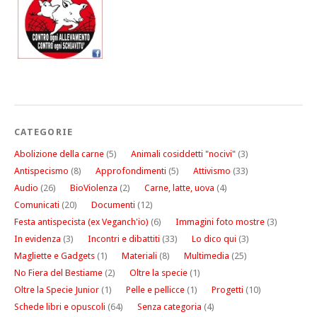
CATEGORIE
Abolizione della carne
(5)
Animali cosiddetti "nocivi"
(3)
Antispecismo
(8)
Approfondimenti
(5)
Attivismo
(33)
Audio
(26)
BioViolenza
(2)
Carne, latte, uova
(4)
Comunicati
(20)
Documenti
(12)
Festa antispecista (ex Veganch'io)
(6)
Immagini foto mostre
(3)
In evidenza
(3)
Incontri e dibattiti
(33)
Lo dico qui
(3)
Magliette e Gadgets
(1)
Materiali
(8)
Multimedia
(25)
No Fiera del Bestiame
(2)
Oltre la specie
(1)
Oltre la Specie Junior
(1)
Pelle e pellicce
(1)
Progetti
(10)
Schede libri e opuscoli
(64)
Senza categoria
(4)