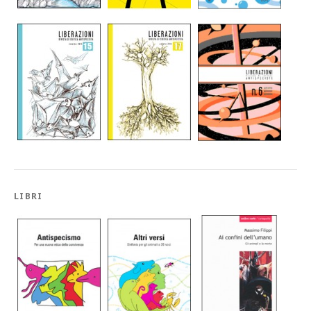
LIBRI