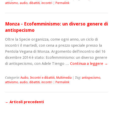
attivismo
,
audio
,
dibattiti
,
incontri
|
Permalink
Monza - Ecofemminismo: un diverso genere di
antispecismo
Oltre la Specie organizza, come ogni anno, un ciclo di
incontri il martedì, con cena a prezzo speciale presso la
Pentola Vegana di Monza. Argomento dell’incontro del 16
dicembre 2014 è stato: Ecofemminismo: un diverso genere
di antispecismo, con Adele Tiengo …
Continua a leggere
→
Categorie:
Audio
,
Incontri e dibattiti
,
Multimedia
| Tag:
antispecismo
,
attivismo
,
audio
,
dibattiti
,
incontri
|
Permalink
←
Articoli precedenti