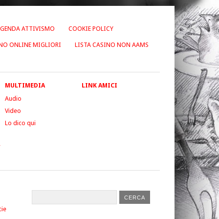
GENDA ATTIVISMO
COOKIE POLICY
NO ONLINE MIGLIORI
LISTA CASINO NON AAMS
MULTIMEDIA
LINK AMICI
Audio
Video
Lo dico qui
”
cie