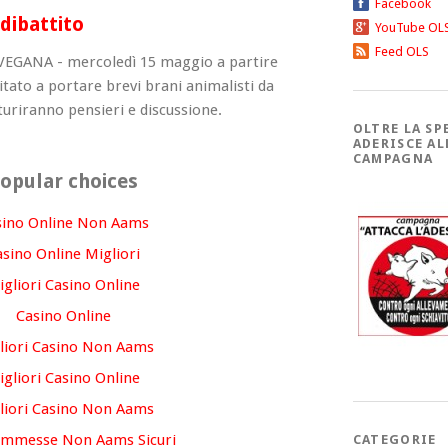
Facebook
 dibattito
YouTube OL
Feed OLS
EGANA - mercoledì 15 maggio a partire
itato a portare brevi brani animalisti da
uriranno pensieri e discussione.
OLTRE LA SP
ADERISCE AL
CAMPAGNA
opular choices
sino Online Non Aams
asino Online Migliori
igliori Casino Online
Casino Online
liori Casino Non Aams
igliori Casino Online
liori Casino Non Aams
commesse Non Aams Sicuri
CATEGORIE