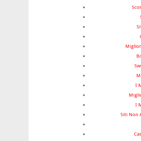
Sco
S
Miglio
B
Sw
Mi
I 
Migli
I 
Siti Non
Ca