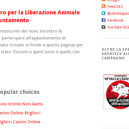
Feed OLS
o per la Liberazione Animale
@oltrelaspec
puntamento
Facebook
YouTube OL
l resoconto del nono Incontro di
a partecipare all’appuntamento di
nate trovate in fondo a questa pagina) per
OLTRE LA SP
è stato l’Incontro quest’anno e quello che
ADERISCE AL
CAMPAGNA
→
opular choices
sino Online Non Aams
asino Online Migliori
igliori Casino Online