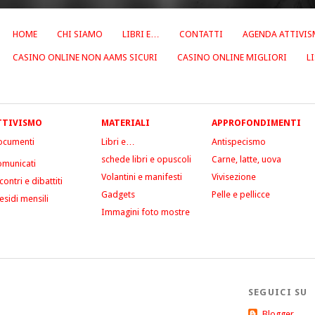
HOME
CHI SIAMO
LIBRI E…
CONTATTI
AGENDA ATTIVI
CASINO ONLINE NON AAMS SICURI
CASINO ONLINE MIGLIORI
L
TTIVISMO
MATERIALI
APPROFONDIMENTI
ocumenti
Libri e…
Antispecismo
schede libri e opuscoli
Carne, latte, uova
municati
Volantini e manifesti
Vivisezione
contri e dibattiti
Gadgets
Pelle e pellicce
esidi mensili
Immagini foto mostre
SEGUICI SU
Blogger