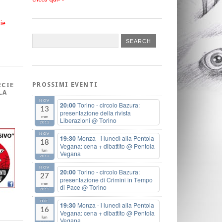
ie
S
PROSSIMI EVENTI
ECIE
LA
NOV
20:00
Torino - circolo Bazura:
13
presentazione della rivista
mer
Liberazioni
@ Torino
2013
NOV
19:30
Monza - i lunedì alla Pentola
18
Vegana: cena + dibattito
@ Pentola
lun
Vegana
2013
NOV
20:00
Torino - circolo Bazura:
27
presentazione di Crimini in Tempo
mer
di Pace
@ Torino
2013
DIC
19:30
Monza - i lunedì alla Pentola
16
Vegana: cena + dibattito
@ Pentola
lun
Vegana