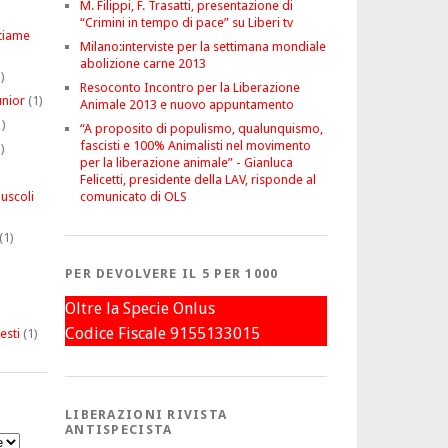
M. Filippi, F. Trasatti, presentazione di
“Crimini in tempo di pace” su Liberi tv
stiame
Milano:interviste per la settimana mondiale
abolizione carne 2013
)
Resoconto Incontro per la Liberazione
unior
(1)
Animale 2013 e nuovo appuntamento
)
“A proposito di populismo, qualunquismo,
fascisti e 100% Animalisti nel movimento
)
per la liberazione animale” - Gianluca
Felicetti, presidente della LAV, risponde al
puscoli
comunicato di OLS
(1)
PER DEVOLVERE IL 5 PER 1000
Oltre la Specie Onlus
Codice Fiscale 9155133015
esti
(1)
LIBERAZIONI RIVISTA
ANTISPECISTA