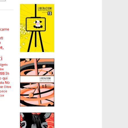
 carne
ti
o
e,
i
dgets
tre
iti
In
o qui
No
dia
me
Oltre
Specie
cce
e