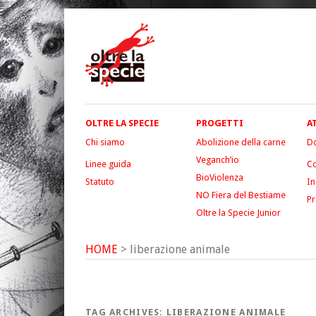
OLTRE LA SPECIE
PROGETTI
A
Chi siamo
Abolizione della carne
D
Veganch’io
Linee guida
Co
BioViolenza
Statuto
In
NO Fiera del Bestiame
Pr
Oltre la Specie Junior
HOME
> liberazione animale
TAG ARCHIVES:
LIBERAZIONE ANIMALE