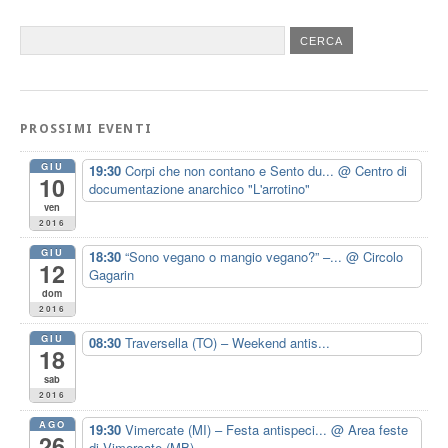
PROSSIMI EVENTI
GIU
19:30
Corpi che non contano e Sento du...
@ Centro di
10
documentazione anarchico "L'arrotino"
ven
2016
GIU
18:30
“Sono vegano o mangio vegano?” –...
@ Circolo
12
Gagarin
dom
2016
GIU
08:30
Traversella (TO) – Weekend antis...
18
sab
2016
AGO
19:30
Vimercate (MI) – Festa antispeci...
@ Area feste
26
di Vimercate (MB)