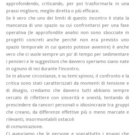
approfondendo, criticando, per poi trasformarla in una
prassi migliore, meglio diretta o più efficace.
Se è vero che uno dei limiti di questo incontro è stata la
mancanza di uno spazio su cui confrontarsi per una fase
operativa (le approfondite analisi non sono sbocciate in
progetti concreti anche perchè non era previsto uno
spazio temporale in cui questo potesse avvenire) è anche
vero che ci vuole sempre un po’ di tempo per sedimentare
i pensieri e le suggestioni che davvero speriamo siano nate
in ognuno di noi durante l’incontro.
Se in alcune circostanze, e su temi spinosi, il confronto e la
critica sono stati caratterizzati da momenti di tensione e
di disagio, crediamo che davvero tutti abbiano sempre
cercato di riflettere con sincerità e onestà, tentando di
prescindere da rancori personali o idiosincrasie tra gruppi
che creano, da differenze effettive più o meno marcate e
rilevanti, insormontabili ostacoli
di comunicazione.
Ci auguriamo che le persone e soprattutto i gruppi che