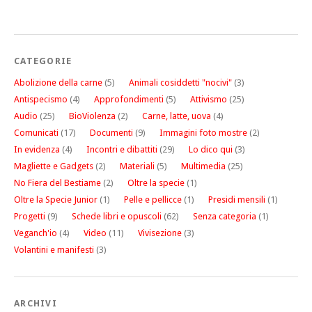
CATEGORIE
Abolizione della carne
(5)
Animali cosiddetti "nocivi"
(3)
Antispecismo
(4)
Approfondimenti
(5)
Attivismo
(25)
Audio
(25)
BioViolenza
(2)
Carne, latte, uova
(4)
Comunicati
(17)
Documenti
(9)
Immagini foto mostre
(2)
In evidenza
(4)
Incontri e dibattiti
(29)
Lo dico qui
(3)
Magliette e Gadgets
(2)
Materiali
(5)
Multimedia
(25)
No Fiera del Bestiame
(2)
Oltre la specie
(1)
Oltre la Specie Junior
(1)
Pelle e pellicce
(1)
Presidi mensili
(1)
Progetti
(9)
Schede libri e opuscoli
(62)
Senza categoria
(1)
Veganch'io
(4)
Video
(11)
Vivisezione
(3)
Volantini e manifesti
(3)
ARCHIVI