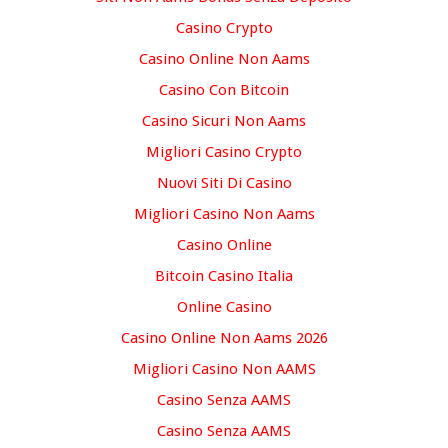
Casino Crypto
Casino Online Non Aams
Casino Con Bitcoin
Casino Sicuri Non Aams
Migliori Casino Crypto
Nuovi Siti Di Casino
Migliori Casino Non Aams
Casino Online
Bitcoin Casino Italia
Online Casino
Casino Online Non Aams 2026
Migliori Casino Non AAMS
Casino Senza AAMS
Casino Senza AAMS