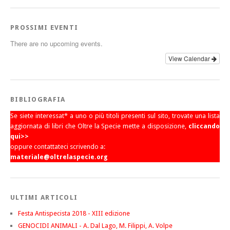
PROSSIMI EVENTI
There are no upcoming events.
View Calendar
BIBLIOGRAFIA
Se siete interessat* a uno o più titoli presenti sul sito, trovate una lista
aggiornata di libri che Oltre la Specie mette a disposizione,
cliccando
qui>>
oppure contattateci scrivendo a:
materiale@oltrelaspecie.org
ULTIMI ARTICOLI
Festa Antispecista 2018 - XIII edizione
GENOCIDI ANIMALI - A. Dal Lago, M. Filippi, A. Volpe