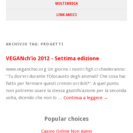
MULTIMEDIA
LINK AMICI
ARCHIVIO TAG:
PROGETTI
VEGANch’io 2012 - Settima edizione
www.veganchio.org Un giorno i nostri figli ci chiederanno:
“Tu dov’eri durante l’Olocausto degli animali? Che cosa hai
fatto per fermare questi crimini orribili?”. A quel punto
non potremo usare la stessa giustificazione per la seconda
volta, dicendo che non lo …
Continua a leggere
→
Popular choices
Casino Online Non Aams