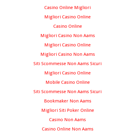
Casino Online Migliori
Migliori Casino Online
Casino Online
Migliori Casino Non Aams
Migliori Casino Online
Migliori Casino Non Aams
Siti Scommesse Non Aams Sicuri
Migliori Casino Online
Mobile Casino Online
Siti Scommesse Non Aams Sicuri
Bookmaker Non Aams
Migliori Siti Poker Online
Casino Non Aams
Casino Online Non Aams