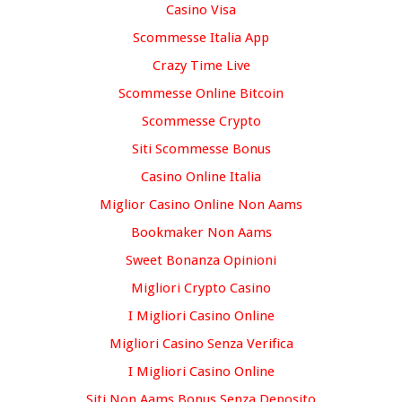
Casino Visa
Scommesse Italia App
Crazy Time Live
Scommesse Online Bitcoin
Scommesse Crypto
Siti Scommesse Bonus
Casino Online Italia
Miglior Casino Online Non Aams
Bookmaker Non Aams
Sweet Bonanza Opinioni
Migliori Crypto Casino
I Migliori Casino Online
Migliori Casino Senza Verifica
I Migliori Casino Online
Siti Non Aams Bonus Senza Deposito