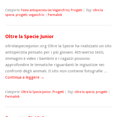
Categorie:
Festa antispecista (ex Veganch'io)
,
Progetti
| Tag:
oltre la
specie
,
progetti
,
veganch'io
|
Permalink
Oltre la Specie Junior
oltrelaspeciejunior.org Oltre la Specie ha realizzato un sito
antispecista pensato per i più giovani. Attraverso testi,
immagini e video i bambini e i ragazzi possono
approfondire le tematiche riguardanti le ingiustizie nei
confronti degli animali. Il sito non contiene fotografie …
Continua a leggere
→
Categorie:
Oltre la Specie Junior
,
Progetti
| Tag:
oltre la specie
,
progetti
|
Permalink