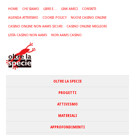
HOME
CHI SIAMO
LIBRI E…
LINK AMICI
CONTATTI
AGENDA ATTIVISMO
COOKIE POLICY
NUOVI CASINO ONLINE
CASINO ONLINE NON AAMS SICURI
CASINO ONLINE MIGLIORI
LISTA CASINO NON AAMS
NON AAMS CASINO
OLTRE LA SPECIE
PROGETTI
ATTIVISMO
MATERIALI
APPROFONDIMENTI