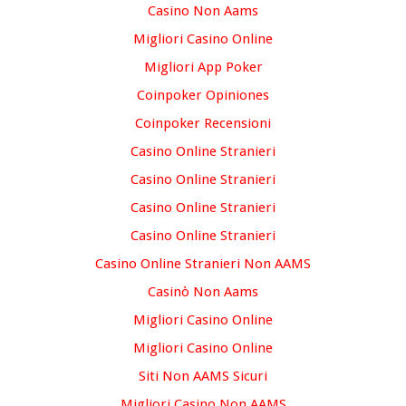
Casino Non Aams
Migliori Casino Online
Migliori App Poker
Coinpoker Opiniones
Coinpoker Recensioni
Casino Online Stranieri
Casino Online Stranieri
Casino Online Stranieri
Casino Online Stranieri
Casino Online Stranieri Non AAMS
Casinò Non Aams
Migliori Casino Online
Migliori Casino Online
Siti Non AAMS Sicuri
Migliori Casino Non AAMS