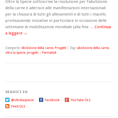
Oltre la Specie sottoscrive la risoluzione per l’abolizione
della carne e aderisce alle manifestazioni internazionali
per la chiusura di tutti gli allevamenti e di tutti i macelli,
promuovendo iniziative in particolare in occasione delle
settimane di mobilitazione mondiale (alla fine …
Continua
a leggere
→
Categorie:
Abolizione della carne
,
Progetti
| Tag:
abolizione della carne
,
oltre la specie
,
progetti
|
Permalink
SEGUICI SU
@oltrelaspecie
Facebook
YouTube OLS
Feed OLS