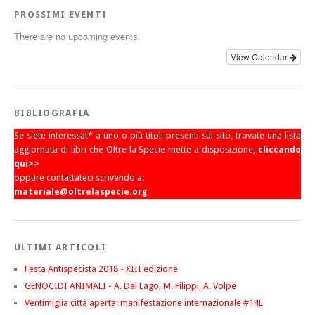
PROSSIMI EVENTI
There are no upcoming events.
View Calendar
BIBLIOGRAFIA
Se siete interessat* a uno o più titoli presenti sul sito, trovate una lista
aggiornata di libri che Oltre la Specie mette a disposizione,
cliccando
qui>>
oppure contattateci scrivendo a:
materiale@oltrelaspecie.org
ULTIMI ARTICOLI
Festa Antispecista 2018 - XIII edizione
GENOCIDI ANIMALI - A. Dal Lago, M. Filippi, A. Volpe
Ventimiglia città aperta: manifestazione internazionale #14L