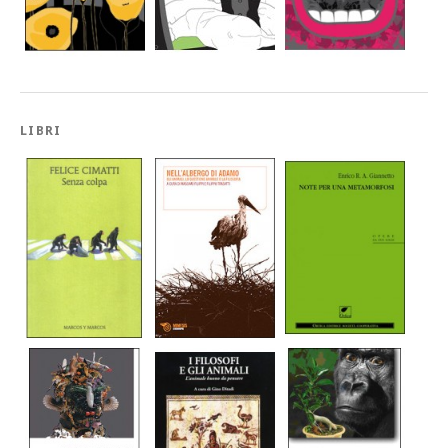
LIBRI