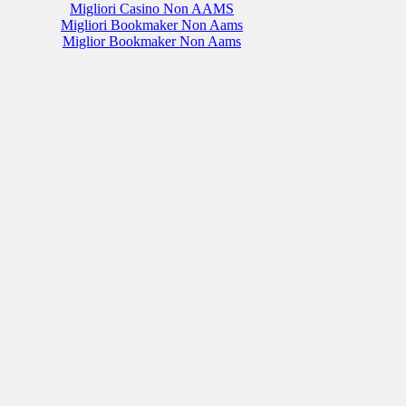
Migliori Casino Non AAMS
Migliori Bookmaker Non Aams
Miglior Bookmaker Non Aams