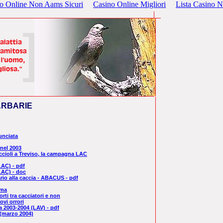
o Online Non Aams Sicuri
Casino Online Migliori
Lista Casino 
ARBARIE
unciata
 nel 2003
uccioli a Treviso, la campagna LAC
LAC) - pdf
LAC) - doc
ario alla caccia - ABACUS - pdf
mma
rti tra cacciatori e non
ovi orrori
 2003-2004 (LAV) - pdf
 (marzo 2004)