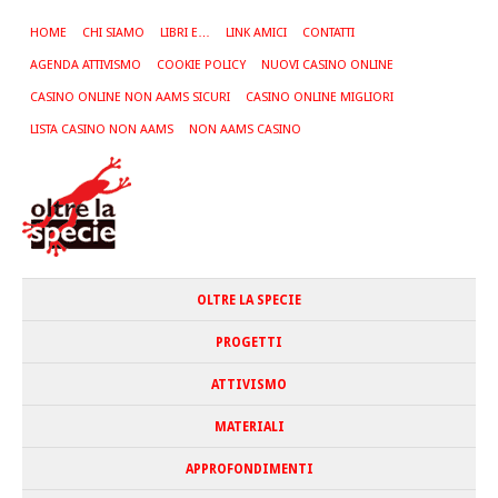
HOME
CHI SIAMO
LIBRI E…
LINK AMICI
CONTATTI
AGENDA ATTIVISMO
COOKIE POLICY
NUOVI CASINO ONLINE
CASINO ONLINE NON AAMS SICURI
CASINO ONLINE MIGLIORI
LISTA CASINO NON AAMS
NON AAMS CASINO
OLTRE LA SPECIE
PROGETTI
ATTIVISMO
MATERIALI
APPROFONDIMENTI