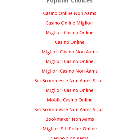
Popular choices
Casino Online Non Aams
Casino Online Migliori
Migliori Casino Online
Casino Online
Migliori Casino Non Aams
Migliori Casino Online
Migliori Casino Non Aams
Siti Scommesse Non Aams Sicuri
Migliori Casino Online
Mobile Casino Online
Siti Scommesse Non Aams Sicuri
Bookmaker Non Aams
Migliori Siti Poker Online
Casino Non Aams